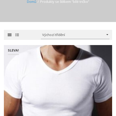
Domů
Produkty se štítkem “bílé tričko”
SLEVA!