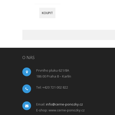
KOUPIT
O NÁS
Prvního pluku 621/8A
186 00 Praha 8 – Karlín
Tel: +420 721 002 822
Email:
info@cerne-ponozky.cz
E-shop: www.cerne-ponozky.cz