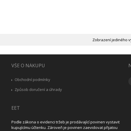
Zobrazení jediného v
VŠE O NÁKUPU
N
Obchodní podmínky
Způsob doručení a úhrady
EET
Podle zákona o evidenci tržeb je prodávající povinen vystavit
kupujícímu účtenku. Zároveň je povinen zaevidovat přijatou