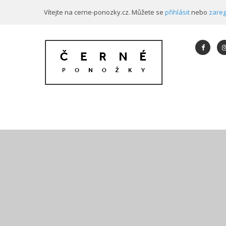
Vítejte na cerne-ponozky.cz. Můžete se
přihlásit
nebo
zareg