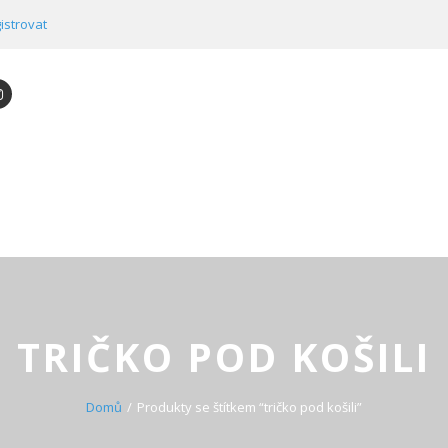
istrovat
TRIČKO POD KOŠILI
Domů
Produkty se štítkem “tričko pod košili”